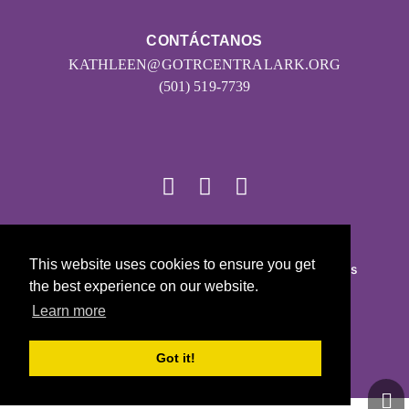
CONTÁCTANOS
KATHLEEN@GOTRCENTRALARK.ORG
(501) 519-7739
© 2026
This website uses cookies to ensure you get
Girls on the Run - Todos los derechos reservados
the best experience on our website.
POLÍTICA DE PRIVACIDAD
Learn more
Con la tecnología de Pinwheel.us
LOGIN
Got it!