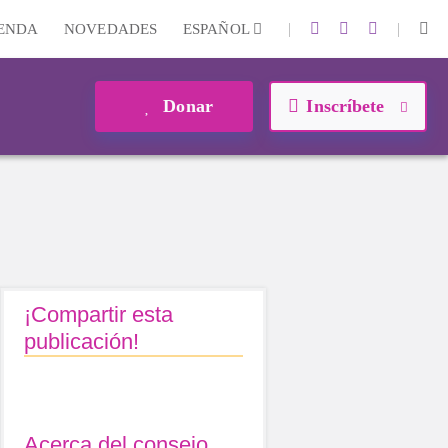
|
|
IENDA
NOVEDADES
ESPAÑOL
Donar
Inscríbete
¡Compartir esta
publicación!
Acerca del consejo